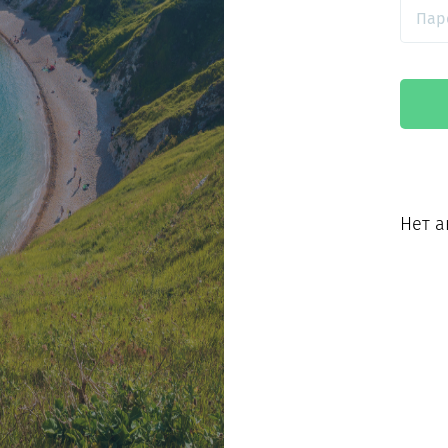
Пар
© 2023, «Эль-Тур»
Нет а