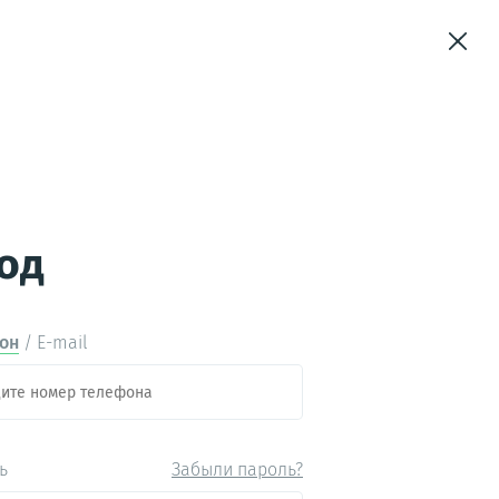
Чат в мессенджерах
од
Страны
он
/
E-mail
ь
Забыли пароль?