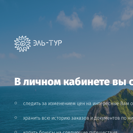
Горячая линия
Когда хотите обсудить вопрос по телефону
В личном кабинете вы 
Эль-Тур - это туристическая компания нового
поколения. Мы используем все доступные сегодня
технологии чтобы сделать выбор, оплату и
бронирование Вашего путешествия максимально
удобными и приятными.
следить за изменением цен на интересные Вам 
Подписаться на рассылку:
хранить всю историю заказов и документов по н
Ваш E-mail
копить бонусы на следующие путешествия