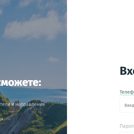
Электронная почта
Когда удобнее отправить письмо
Вх
сможете:
Телеф
отели и направления
им
Парол