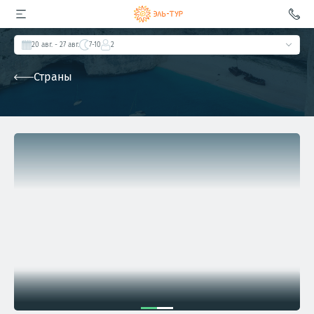
20 авг.
- 27 авг.
7-10
2
Страны