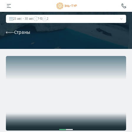
23 авг.
- 30 авг.
7-10
2
Страны