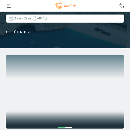
22 авг.
- 29 авг.
7-10
2
Страны