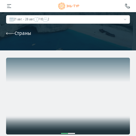
21 авг.
- 28 авг.
7-10
2
Страны