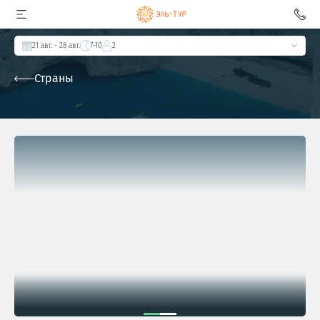
21 авг.
- 28 авг.
7-10
2
Страны