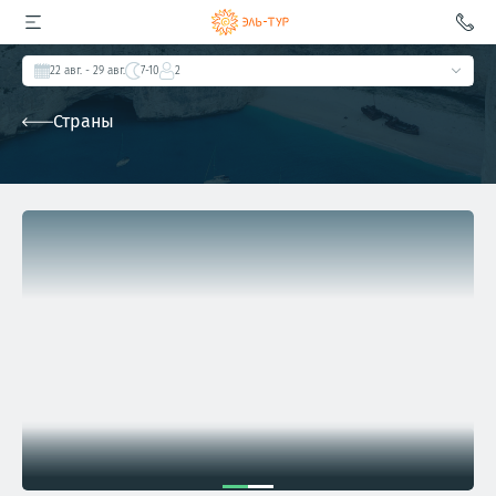
22 авг.
- 29 авг.
7-10
2
Страны