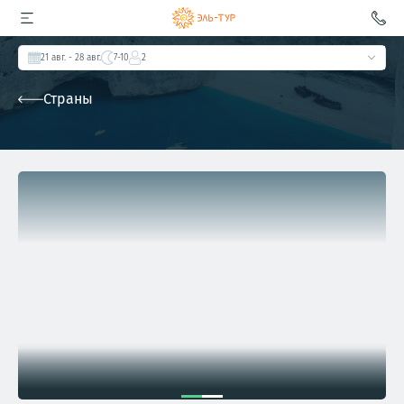
21 авг.
- 28 авг.
7-10
2
Страны