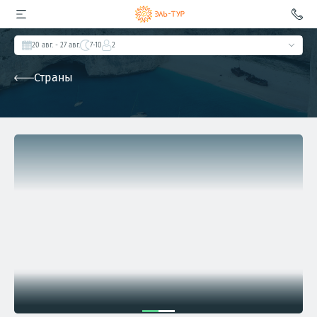
20 авг.
- 27 авг.
7-10
2
Страны