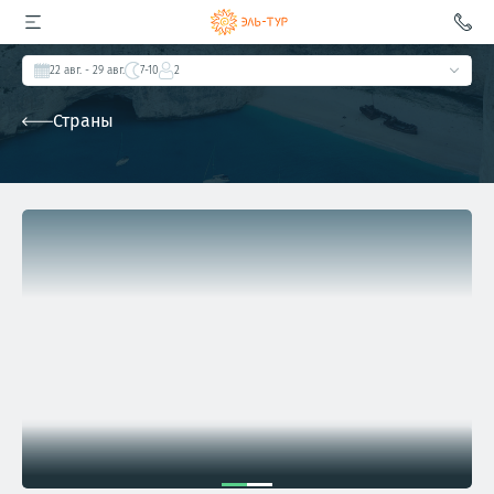
22 авг.
- 29 авг.
7-10
2
Страны