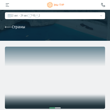
22 авг.
- 29 авг.
7-10
2
Страны