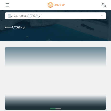
21 авг.
- 28 авг.
7-10
2
Страны