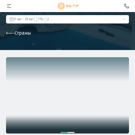
21 авг.
- 28 авг.
7-10
2
Страны