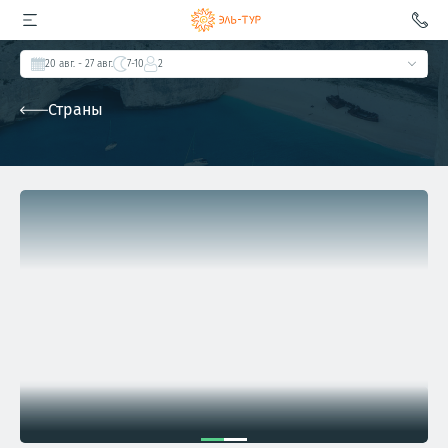
20 авг.
- 27 авг.
7-10
2
Страны